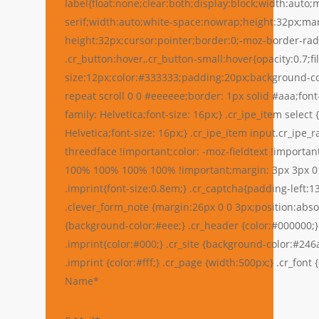
label{float:none;clear:both;display:block;width:auto;ma
serif;width:auto;white-space:nowrap;height:32px;marg
height:32px;cursor:pointer;border:0;-moz-border-radiu
.cr_button:hover,.cr_button-small:hover{opacity:0.7;f
size:12px;color:#333333;padding:20px;background-colo
repeat scroll 0 0 #eeeeee;border: 1px solid #aaa;font
family: Helvetica;font-size: 16px;} .cr_ipe_item sele
Helvetica;font-size: 16px;} .cr_ipe_item input.cr_ipe
threedface !important;color: -moz-fieldtext !importan
100% 100% 100% 100% !important;margin: 3px 3px 0 5px
.imprint{font-size:0.8em;} .cr_captcha{padding-left:1
.clever_form_note {margin:26px 0 0 3px;position:absol
{background-color:#eee;} .cr_header {color:#000000;} .
.imprint{color:#000;} .cr_site {background-color:#246a
.imprint {color:#fff;} .cr_page {width:500px;} .cr_font
Name*