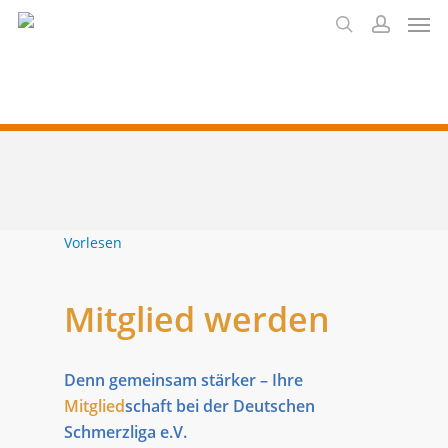
Men
Skip
to
search
account
main
content
Vorlesen
Mitglied werden
Denn gemeinsam stärker – Ihre
Mitglied
schaft bei der Deutschen
Schmerzliga e.V.