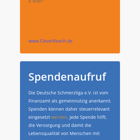
E-Mail*
www.CleverReach.de
Spendenaufruf
Die Deutsche Schmerzliga e.V. ist vom
Finanzamt als gemeinnützig anerkannt.
Spenden können daher steuerrelevant
eingesetzt
werden
. Jede Spende hilft,
die Versorgung und damit die
Lebensqualität von Menschen mit