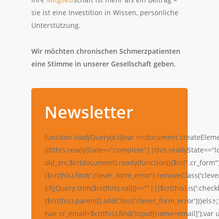
sie ist eine Investition in Wissen, persönliche
Unterstützung.
Wir möchten chronischen Schmerzpatienten
eine Stimme in unserer Gesellschaft geben
.
Newsletter
function loadjQuery(e,t){var n=document.createElemen
{if(this.readyState=="complete"||this.readyState=="
old_src;$cr(document).ready(function(){$cr(".cr_form"
{$cr(this).find('.clever_form_error').removeClass('cleve
{if(jQuery.trim($cr(this).val())==""||($cr(this).is(':checkb
F
{$cr(this).parent().addClass('clever_form_error')}}else
{var cr_email=$cr(this).find('input[name=email]');var