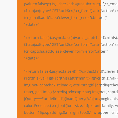
[value='false']").is(":checked")){unsub=true}}if(cr_ema
{$cr.ajax({type:"GET",url:$cr(".cr_form").attr("action"
{cr_email.addClass('clever_form_error').before("
"+data+"
");return false}},async:false})}var cr_captcha=$cr(this)
{$cr.ajax({type:"GET",url:$cr(".cr_form").attr("action"
{cr_captcha.addClass('clever_form_error').after("
"+data+"
");return false}},async:false})}}if($cr(this).find('.clev
{$cr(this).val(1)}if($cr(this).attr("min")){if(($cr(this).va
img:not(.captcha2_reload)").attr("src");if($cr("div[re
Date().getTime();$cr("div[rel='captcha'] img:not(.captch
jQuery==="undefined"){loadjQuery("//ajax.googleapis.
color:#eeeeee;} .cr_font{font-size: 14px;font-family: 
bottom:15px;padding:0;margin-top:0;} .wrapper, .cr_p