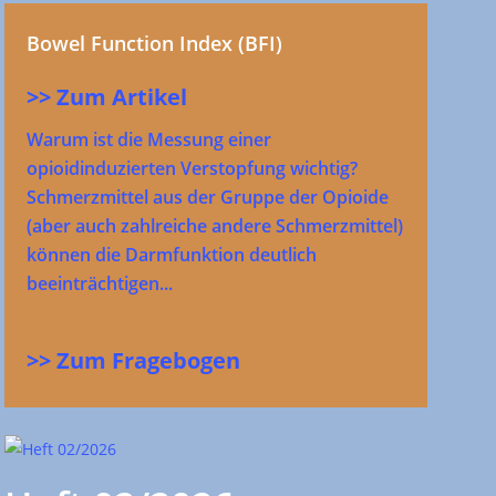
Bowel Function Index (BFI)
>> Zum Artikel
Warum ist die Messung einer
opioidinduzierten Verstopfung wichtig?
Schmerzmittel aus der Gruppe der Opioide
(aber auch zahlreiche andere Schmerzmittel)
können die Darmfunktion deutlich
beeinträchtigen...
>> Zum Fragebogen