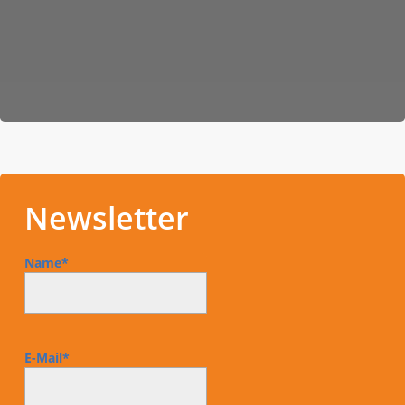
Das Schmerztelefon ersetzt keine
ärztliche/rechtliche Beratung.
Ihr direkter Draht zu uns.
Newsletter
Name*
E-Mail*