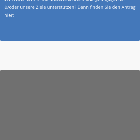
&/oder unsere Ziele unterstützen? Dann finden Sie den Antrag
hier:
Von, mit und
für Schmerzpatienten
Ob alt oder jung, Schmerzpatient oder Angehöriger,
Behandler oder einfach Interessierter: Werden auch