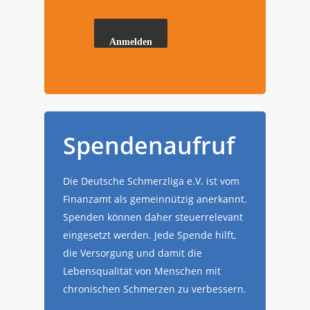
Anmelden
Spendenaufruf
Die Deutsche Schmerzliga e.V. ist vom
Finanzamt als gemeinnützig anerkannt.
Spenden können daher steuerrelevant
eingesetzt werden. Jede Spende hilft,
die Versorgung und damit die
Lebensqualität von Menschen mit
chronischen Schmerzen zu verbessern.