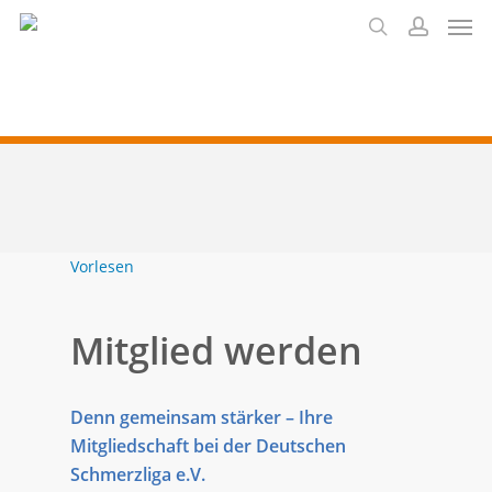
Men
Skip
to
search
account
main
content
Vorlesen
Mitglied werden
Denn gemeinsam stärker – Ihre
Mitgliedschaft bei der Deutschen
Schmerzliga e.V.