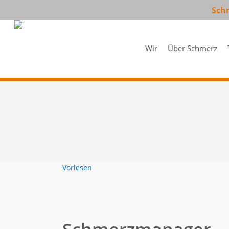
Skip
Schm
to
main
content
Wir
Über Schmerz
Vorlesen