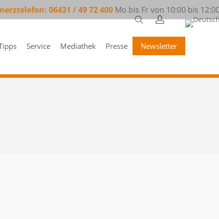
erztelefon: 06431 / 49 72 400
Mo bis Fr von 10:00 bis 12:0
search
account
Tipps
Service
Mediathek
Presse
Newsletter