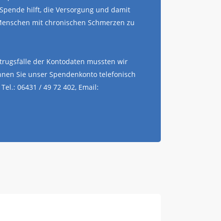
 Spende hilft, die Versorgung und damit
 Menschen mit chronischen Schmerzen zu
trugsfälle der Kontodaten mussten wir
nnen Sie unser Spendenkonto telefonisch
Tel.: 06431 / 49 72 402, Email: