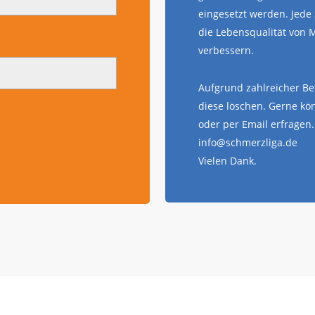
eingesetzt werden. Jede
die Lebensqualität von
verbessern.
Aufgrund zahlreicher Be
diese löschen. Gerne kö
oder per Email erfragen. 
info@schmerzliga.de
Vielen Dank.