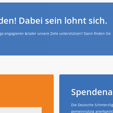
den! Dabei sein lohnt sich.
iga engagieren &/oder unsere Ziele unterstützen? Dann finden Sie
Spendena
Die Deutsche Schmerzliga
gemeinnützig anerkannt