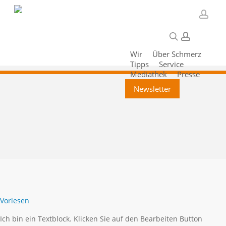
Skip
to
acco
main
search
account
content
Wir
Über Schmerz
Tipps
Service
Mediathek
Presse
Newsletter
Vorlesen
Ich bin ein Textblock. Klicken Sie auf den Bearbeiten Button