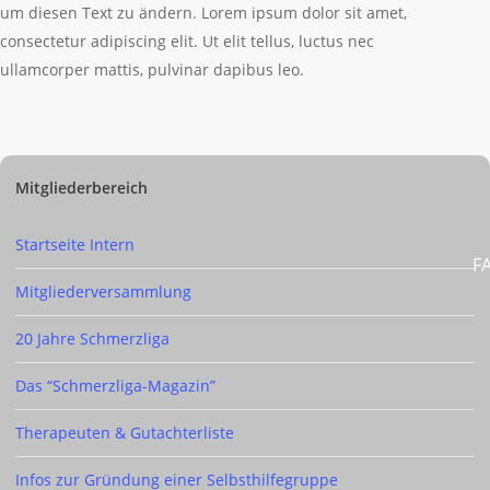
um diesen Text zu ändern. Lorem ipsum dolor sit amet,
consectetur adipiscing elit. Ut elit tellus, luctus nec
ullamcorper mattis, pulvinar dapibus leo.
Mitgliederbereich
Startseite Intern
F
Mitgliederversammlung
20 Jahre Schmerzliga
Das “Schmerzliga-Magazin”
Therapeuten & Gutachterliste
Infos zur Gründung einer Selbsthilfegruppe