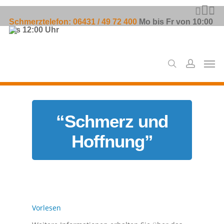
Skip
faceboo
youtu
inst
to
Schmerztelefon: 06431 / 49 72 400
Mo bis Fr von 10:00
main
bis 12:00 Uhr
content
search
account
Men
“Schmerz und
Hoffnung”
Vorlesen