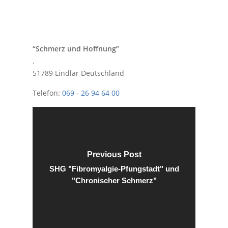
F
“Schmerz und Hoffnung”
.
51789 Lindlar
Deutschland
Telefon:
069 - 26 94 64 00
Previous Post
SHG "Fibromyalgie-Pfungstadt" und
"Chronischer Schmerz"