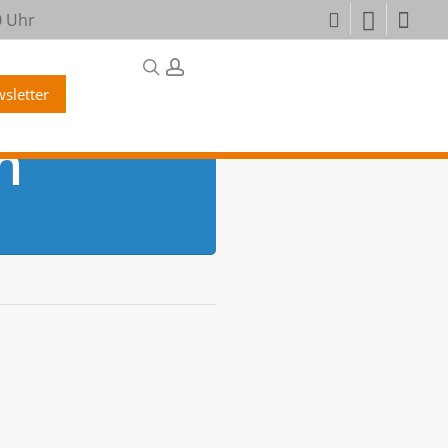
0 Uhr
facebook
youtube
instagram
search
account
sletter
n