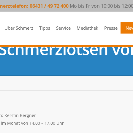
erztelefon: 06431 / 49 72 400
Mo bis Fr von 10:00 bis 12:0
Über Schmerz
Tipps
Service
Mediathek
Presse
New
 Schmerzlotsen vo
: Kerstin Bergner
 im Monat von 14.00 – 17.00 Uhr