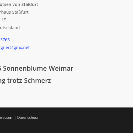
otsen von Staßfurt
rhaus Staßfurt
t 15
utschland
23765
ergner@gmx.net
 Sonnenblume Weimar
g trotz Schmerz
pressum
|
Datenschutz