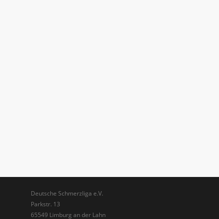
Deutsche Schmerzliga e.V.
Parkstr. 13
65549 Limburg an der Lahn