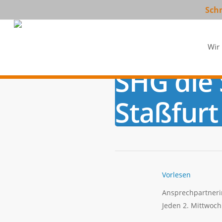
Skip
Schm
to
main
content
Wir
SHG die
Staßfurt
Vorlesen
Ansprechpartnerin
Jeden 2. Mittwoch