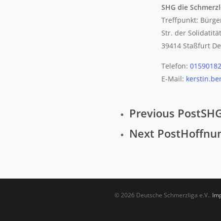
SHG die Schmerzl
Treffpunkt: Bürge
Str. der Solidatitä
39414 Staßfurt
De
Telefon:
0159018
E-Mail:
kerstin.b
Previous Post
SHG
Next Post
Hoffnun
© 2026 Deutsche Schmerzliga e.V..
Im