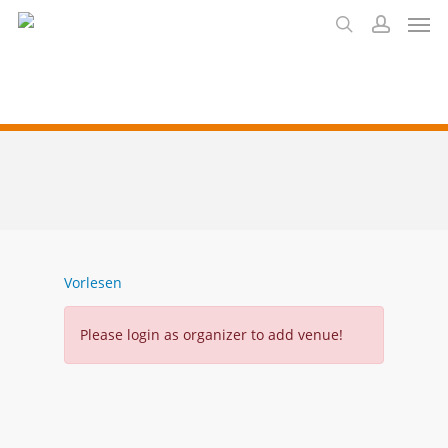
Men
Skip
to
search
account
main
content
Vorlesen
Please login as organizer to add venue!