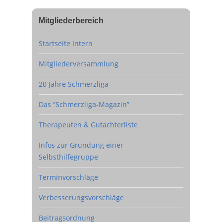
Mitgliederbereich
Startseite Intern
Mitgliederversammlung
20 Jahre Schmerzliga
Das “Schmerzliga-Magazin”
Therapeuten & Gutachterliste
Infos zur Gründung einer
Selbsthilfegruppe
Terminvorschläge
Verbesserungsvorschläge
Beitragsordnung