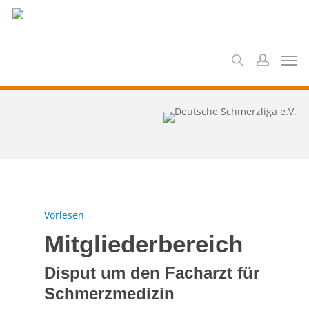
Skip
to
search
account
main
Men
content
Vorlesen
Mitgliederbereich
Disput um den Facharzt für
Schmerzmedizin