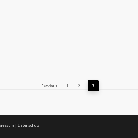
hema
s als
Previous
1
2
3
pressum
|
Datenschutz