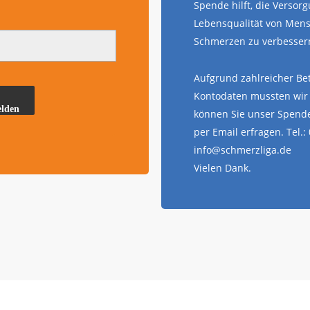
Spende hilft, die Versor
Lebensqualität von Men
Schmerzen zu verbesser
Aufgrund zahlreicher Bet
Kontodaten mussten wir 
lden
können Sie unser Spende
per Email erfragen. Tel.:
info@schmerzliga.de
Vielen Dank.