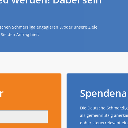
utschen Schmerzliga engagieren &/oder unsere Ziele
Sie den Antrag hier:
r
Spendena
Die Deutsche Schmerzliga
als gemeinnützig anerk
daher steuerrelevant ein